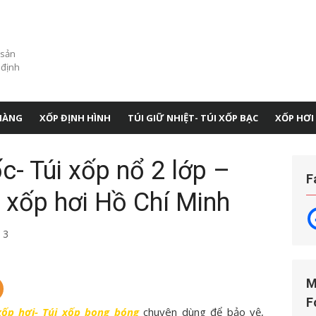
 sản
 định
HÀNG
XỐP ĐỊNH HÌNH
TÚI GIỮ NHIỆT- TÚI XỐP BẠC
XỐP HƠI
c- Túi xốp nổ 2 lớp –
F
 xốp hơi Hồ Chí Minh
3
M
F
xốp hơi- Túi xốp bong bóng
chuyên dùng để bảo vệ,