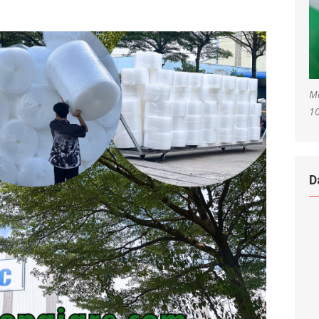
Mà
1
D