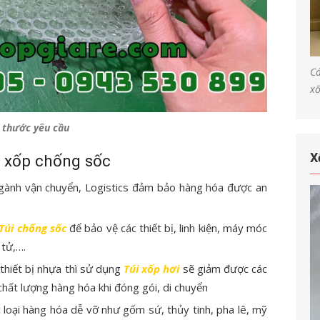
Cá
xố
h thước yêu cầu
X
 xốp chống sốc
gành vận chuyển, Logistics đảm bảo hàng hóa được an
Túi chống sốc
để bảo vệ các thiết bị, linh kiện, máy móc
 tử,….
 thiết bị nhựa thì sử dụng
Túi xốp hơi
sẽ giảm được các
hất lượng hàng hóa khi đóng gói, di chuyển
loại hàng hóa dễ vỡ như gốm sứ, thủy tinh, pha lê, mỹ