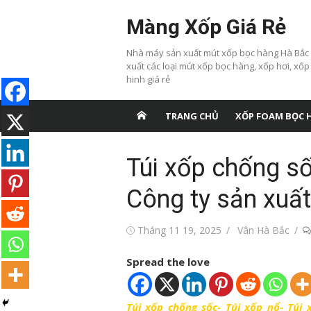
Chuyển
Màng Xốp Giá Rẻ
tới
nội
Nhà máy sản xuất mút xốp bọc hàng Hà Bắc
dung
xuất các loại mút xốp bọc hàng, xốp hơi, xốp
hinh giá rẻ
TRANG CHỦ
XỐP FOAM BỌC 
Túi xốp chống số
Công ty sản xuất
Đăng
Tác
Tháng 11 19, 2025
Vân Hà Bắc
vào
giả
Spread the love
Túi xốp chống sốc- Túi xốp nổ- Túi 