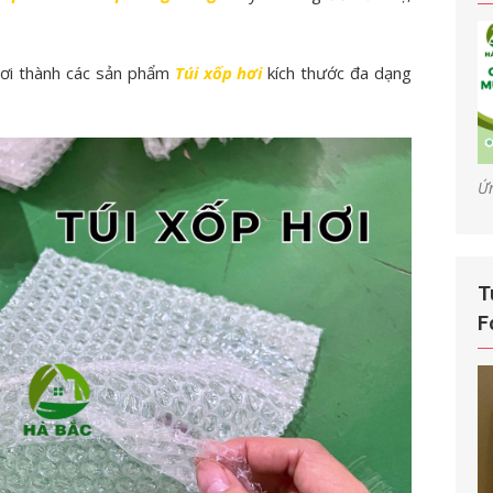
hơi thành các sản phẩm
Túi xốp hơi
kích thước đa dạng
Ứ
T
F