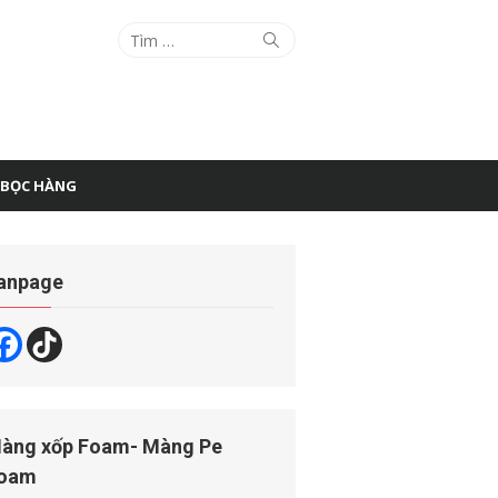
Tìm
Tìm
kiếm
kết
quả
cho:
 BỌC HÀNG
anpage
àng xốp Foam- Màng Pe
oam