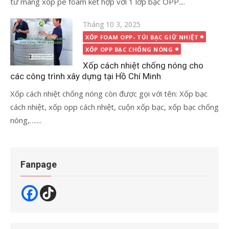
từ màng xốp pe foam kết hợp với 1 lớp bạc OPP....
Đăng
Tháng 10 3, 2025
vào
XỐP FOAM OPP- TÚI BẠC GIỮ NHIỆT
XỐP OPP BẠC CHỐNG NÓNG
Xốp cách nhiệt chống nóng cho
các công trình xây dựng tại Hồ Chí Minh
Xốp cách nhiệt chống nóng còn được gọi với tên: Xốp bạc
cách nhiệt, xốp opp cách nhiệt, cuộn xốp bạc, xốp bạc chống
nóng,…....
Fanpage