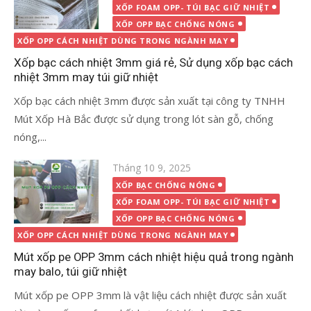
XỐP FOAM OPP- TÚI BẠC GIỮ NHIỆT
XỐP OPP BẠC CHỐNG NÓNG
XỐP OPP CÁCH NHIỆT DÙNG TRONG NGÀNH MAY
Xốp bạc cách nhiệt 3mm giá rẻ, Sử dụng xốp bạc cách
nhiệt 3mm may túi giữ nhiệt
Xốp bạc cách nhiệt 3mm được sản xuất tại công ty TNHH
Mút Xốp Hà Bắc được sử dụng trong lót sàn gỗ, chống
nóng,...
Đăng
Tháng 10 9, 2025
vào
XỐP BẠC CHỐNG NÓNG
XỐP FOAM OPP- TÚI BẠC GIỮ NHIỆT
XỐP OPP BẠC CHỐNG NÓNG
XỐP OPP CÁCH NHIỆT DÙNG TRONG NGÀNH MAY
Mút xốp pe OPP 3mm cách nhiệt hiệu quả trong ngành
may balo, túi giữ nhiệt
Mút xốp pe OPP 3mm là vật liệu cách nhiệt được sản xuất