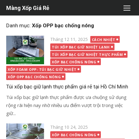
Chuyển
Màng Xốp Giá Rẻ
tới
nội
Danh mục:
Xốp OPP bạc chống nóng
dung
Đăng
Tháng 12 11, 2025
CÁCH NHIỆT
vào
TÚI XỐP BẠC GIỮ NHIỆT LẠNH
TÚI XỐP BẠC GIỮ NHIỆT THỰC PHẨM
XỐP BẠC CHỐNG NÓNG
XỐP FOAM OPP- TÚI BẠC GIỮ NHIỆT
XỐP OPP BẠC CHỐNG NÓNG
Túi xốp bạc giữ lạnh thực phẩm giá rẻ tại Hồ Chí Minh
Túi xốp bạc giữ lạnh thực phẩm được ưa chuộng sử dụng
rộng rãi hiện nay nhờ nhiều ưu điểm vượt trội trong việc
giữ...
Đăng
Tháng 10 24, 2025
vào
XỐP BẠC CHỐNG NÓNG