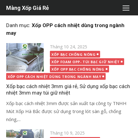
Chuyển
Màng Xốp Giá Rẻ
tới
nội
Danh mục:
Xốp OPP cách nhiệt dùng trong ngành
dung
may
Đăng
Tháng 10 24, 2025
vào
XỐP BẠC CHỐNG NÓNG
XỐP FOAM OPP- TÚI BẠC GIỮ NHIỆT
XỐP OPP BẠC CHỐNG NÓNG
XỐP OPP CÁCH NHIỆT DÙNG TRONG NGÀNH MAY
Xốp bạc cách nhiệt 3mm giá rẻ, Sử dụng xốp bạc cách
nhiệt 3mm may túi giữ nhiệt
Xốp bạc cách nhiệt 3mm được sản xuất tại công ty TNHH
Mút Xốp Hà Bắc được sử dụng trong lót sàn gỗ, chống
nóng,...
Đăng
Tháng 10 9, 2025