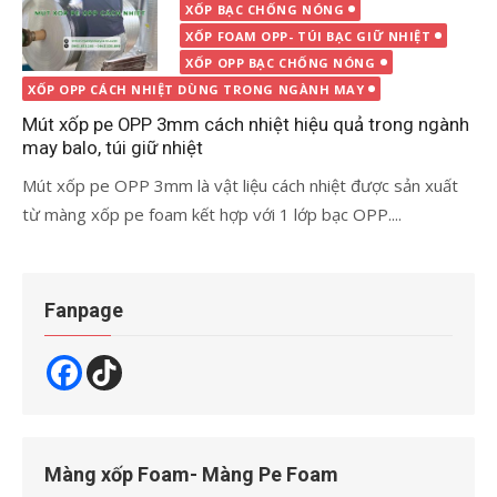
vào
XỐP BẠC CHỐNG NÓNG
XỐP FOAM OPP- TÚI BẠC GIỮ NHIỆT
XỐP OPP BẠC CHỐNG NÓNG
XỐP OPP CÁCH NHIỆT DÙNG TRONG NGÀNH MAY
Mút xốp pe OPP 3mm cách nhiệt hiệu quả trong ngành
may balo, túi giữ nhiệt
Mút xốp pe OPP 3mm là vật liệu cách nhiệt được sản xuất
từ màng xốp pe foam kết hợp với 1 lớp bạc OPP....
Fanpage
Màng xốp Foam- Màng Pe Foam