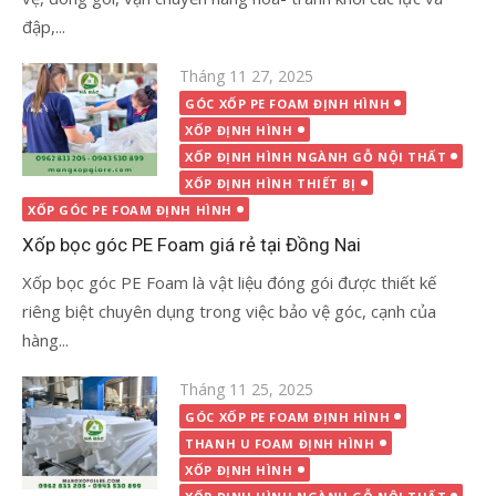
đập,...
Đăng
Tháng 11 27, 2025
vào
GÓC XỐP PE FOAM ĐỊNH HÌNH
XỐP ĐỊNH HÌNH
XỐP ĐỊNH HÌNH NGÀNH GỖ NỘI THẤT
XỐP ĐỊNH HÌNH THIẾT BỊ
XỐP GÓC PE FOAM ĐỊNH HÌNH
Xốp bọc góc PE Foam giá rẻ tại Đồng Nai
Xốp bọc góc PE Foam là vật liệu đóng gói được thiết kế
riêng biệt chuyên dụng trong việc bảo vệ góc, cạnh của
hàng...
Đăng
Tháng 11 25, 2025
vào
GÓC XỐP PE FOAM ĐỊNH HÌNH
THANH U FOAM ĐỊNH HÌNH
XỐP ĐỊNH HÌNH