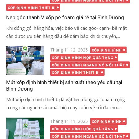
XỐP ĐỊNH HÌNH NGÀNH GỖ NỘI THẤT
XỐP ĐỊNH HÌNH THIẾT BỊ
Nẹp góc thanh V xốp pe foam giá rẻ tại Bình Dương
Khi đóng gói hàng hóa, việc bảo vệ các góc- cạnh- bề mặt
cần được ưu tiên hàng đầu để đảm bảo khi di chuyển,...
Đăng
Tháng 11 12, 2025
XỐP ĐỊNH HÌNH
vào
XỐP ĐỊNH HÌNH HỘP QUÀ TẶNG
XỐP ĐỊNH HÌNH NGÀNH GỖ NỘI THẤT
XỐP ĐỊNH HÌNH THIẾT BỊ
Mút xốp định hình thiết bị sản xuất theo yêu cầu tại
Bình Dương
Mút xốp định hình thiết bị là vật liệu đóng gói quan trọng
trong các ngành sản xuất hiện nay- bảo vệ tối đa cho...
Đăng
Tháng 11 11, 2025
XỐP ĐỊNH HÌNH
vào
XỐP ĐỊNH HÌNH HỘP QUÀ TẶNG
XỐP ĐỊNH HÌNH NGÀNH GỖ NỘI THẤT