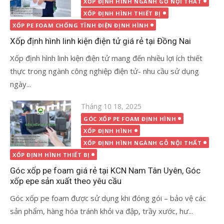
XỐP ĐỊNH HÌNH NGÀNH GỖ NỘI THẤT
XỐP ĐỊNH HÌNH THIẾT BỊ
XỐP PE FOAM CHỐNG TĨNH ĐIỆN ĐỊNH HÌNH
Xốp định hình linh kiện điện tử giá rẻ tại Đồng Nai
Xốp định hình linh kiện điện tử mang đến nhiều lợi ích thiết
thực trong ngành công nghiệp điện tử- nhu cầu sử dụng
ngày...
Đăng
Tháng 10 18, 2025
vào
GÓC XỐP PE FOAM ĐỊNH HÌNH
XỐP ĐỊNH HÌNH
XỐP ĐỊNH HÌNH NGÀNH GỖ NỘI THẤT
XỐP ĐỊNH HÌNH THIẾT BỊ
Góc xốp pe foam giá rẻ tại KCN Nam Tân Uyên, Góc
xốp epe sản xuất theo yêu cầu
Góc xốp pe foam được sử dụng khi đóng gói – bảo vệ các
sản phẩm, hàng hóa tránh khỏi va đập, trầy xước, hư...