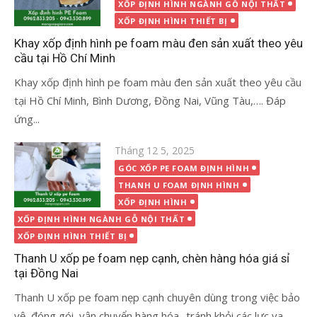
XỐP ĐỊNH HÌNH NGÀNH GỖ NỘI THẤT
XỐP ĐỊNH HÌNH THIẾT BỊ
Khay xốp định hình pe foam màu đen sản xuất theo yêu
cầu tại Hồ Chí Minh
Khay xốp định hình pe foam màu đen sản xuất theo yêu cầu
tại Hồ Chí Minh, Bình Dương, Đồng Nai, Vũng Tàu,…. Đáp
ứng...
Đăng
Tháng 12 5, 2025
vào
GÓC XỐP PE FOAM ĐỊNH HÌNH
THANH U FOAM ĐỊNH HÌNH
XỐP ĐỊNH HÌNH
XỐP ĐỊNH HÌNH NGÀNH GỖ NỘI THẤT
XỐP ĐỊNH HÌNH THIẾT BỊ
Thanh U xốp pe foam nẹp cạnh, chèn hàng hóa giá sỉ
tại Đồng Nai
Thanh U xốp pe foam nẹp cạnh chuyên dùng trong việc bảo
vệ, đóng gói, vận chuyển hàng hóa- tránh khỏi các lực va