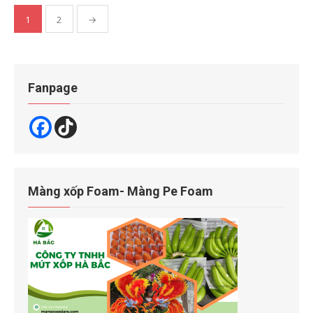
Phân
1
2
→
trang
bài
viết
Fanpage
Màng xốp Foam- Màng Pe Foam