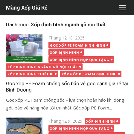
Chuyển
Màng Xốp Giá Rẻ
tới
nội
Danh mục:
Xốp định hình ngành gỗ nội thất
dung
Đăng
Tháng 12 18, 2025
vào
GÓC XỐP PE FOAM ĐỊNH HÌNH
XỐP ĐỊNH HÌNH
XỐP ĐỊNH HÌNH HỘP QUÀ TẶNG
XỐP ĐỊNH HÌNH NGÀNH GỖ NỘI THẤT
XỐP ĐỊNH HÌNH THIẾT BỊ
XỐP GÓC PE FOAM ĐỊNH HÌNH
Góc xốp PE Foam chống sốc bảo vệ góc cạnh giá rẻ tại
Bình Dương
Góc xốp PE Foam chống sốc – lựa chọn hoàn hảo khi đóng
gói, bảo vệ hàng hóa tối ưu nhất Góc xốp PE Foam...
Đăng
Tháng 12 9, 2025
XỐP ĐỊNH HÌNH
vào
XỐP ĐỊNH HÌNH HỘP QUÀ TẶNG