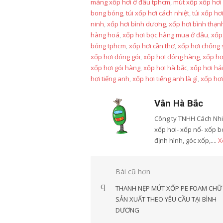
màng xốp hơi ở đâu tphcm
,
mút xốp xốp hơi
bong bóng
,
túi xốp hơi cách nhiệt
,
túi xốp hơ
ninh
,
xốp hơi bình dương
,
xốp hơi bình thạn
hàng hoá
,
xốp hơi bọc hàng mua ở đâu
,
xốp
bóng tphcm
,
xốp hơi cần thơ
,
xốp hơi chống 
xốp hơi đóng gói
,
xốp hơi đóng hàng
,
xốp hơi
xốp hơi gói hàng
,
xốp hơi hà bắc
,
xốp hơi hả
hơi tiếng anh
,
xốp hơi tiếng anh là gì
,
xốp hơi
Vân Hà Bắc
Công ty TNHH Cách Nhiệ
xốp hơi- xốp nổ- xốp 
định hình, góc xốp,....
X
Điều
Bài cũ hơn
hướng
THANH NẸP MÚT XỐP PE FOAM CHỮ
bài
SẢN XUẤT THEO YÊU CẦU TẠI BÌNH
DƯƠNG
viết