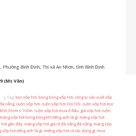
, Phường Bình Định, Thị xã An Nhơn, tỉnh Bình Định
99 (Ms Vân)
Tag:
bọc xốp hơi
,
bong bóng xốp hơi
,
công ty sản xuất xốp
 đà nẵng
,
cuộn xốp hơi
,
cuộn xốp hơi 30x100
,
cuộn xốp hơi bọc
 khổ 30cm x 100m
,
cuộn xốp hơi mua ở đâu
,
giá xốp hơi cuộn
,
màng xốp hơi bong bóng khí tiếng anh là gì
,
màng xốp hơi
 hơi gần đây
,
màng xốp hơi giá rẻ đà nẵng đà nẵng
,
màng xốp
xốp hơi tiếng anh là gì
,
miếng xốp hơi có tác dụng gì
,
mua