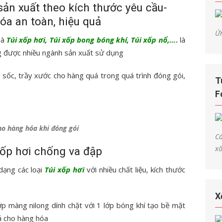
sản xuất theo kích thước yêu cầu-
óa an toàn, hiệu quả
Ứ
là
Túi xốp hơi, Túi xốp bong bóng khí, Túi xốp nổ,….
là
g được nhiều ngành sản xuất sử dụng
 sốc, trầy xước cho hàng quá trong quá trình đóng gói,
T
F
ho hàng hóa khi đóng gói
Cá
xố
 xốp hơi chống va đập
dạng các loại
Túi xốp hơi
với nhiều chất liệu, kích thước
X
lớp màng nilong dính chặt với 1 lớp bóng khí tạo bề mặt
ả cho hàng hóa