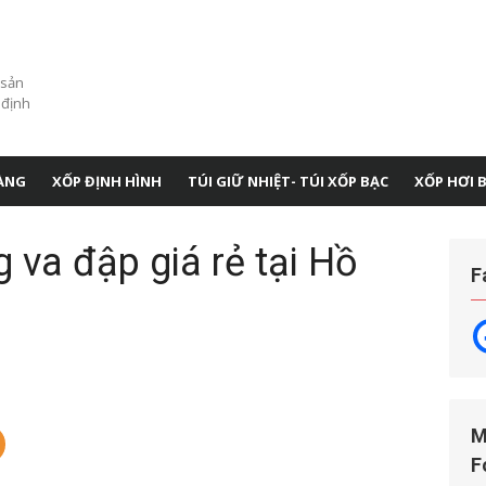
 sản
 định
ÀNG
XỐP ĐỊNH HÌNH
TÚI GIỮ NHIỆT- TÚI XỐP BẠC
XỐP HƠI 
g va đập giá rẻ tại Hồ
F
M
F