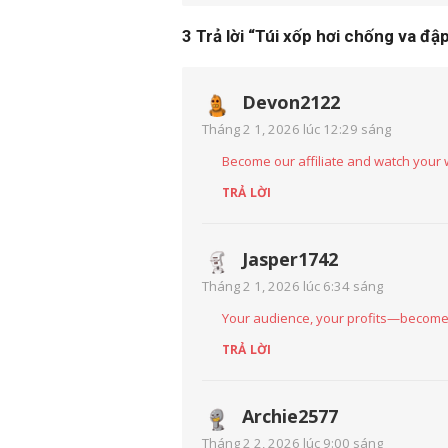
3 Trả lời “
Túi xốp hơi chống va đập
Devon2122
Tháng 2 1, 2026 lúc 12:29 sáng
Become our affiliate and watch your
TRẢ LỜI
Jasper1742
Tháng 2 1, 2026 lúc 6:34 sáng
Your audience, your profits—become a
TRẢ LỜI
Archie2577
Tháng 2 2, 2026 lúc 9:00 sáng