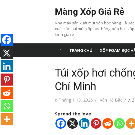
Chuyển
Màng Xốp Giá Rẻ
tới
nội
Nhà máy sản xuất mút xốp bọc hàng Hà Bắc
dung
xuất các loại mút xốp bọc hàng, xốp hơi, xốp
hinh giá rẻ
TRANG CHỦ
XỐP FOAM BỌC H
Túi xốp hơi chốn
Chí Minh
Đăng
Tác
Tháng 1 13, 2026
Vân Hà Bắc
3
vào
giả
Spread the love