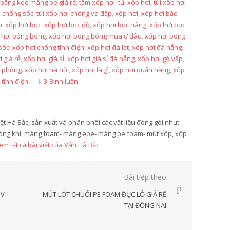
 băng keo màng pe giá rẻ
,
tấm xốp hơi
,
túi xốp hơi
,
túi xốp hơi
i chống sốc
,
túi xốp hơi chống va đập
,
xốp hơi
,
xốp hơi bắc
h
,
xốp hơi bọc
,
xốp hơi bọc đồ
,
xốp hơi bọc hàng
,
xốp hơi bọc
 hơi bóng bóng
,
xốp hơi bong bóng mua ở đâu
,
xốp hơi bong
sốc
,
xốp hơi chống tĩnh điện
,
xốp hơi đà lạt
,
xốp hơi đà nẵng
,
 giá rẻ
,
xốp hơi giá sỉ
,
xốp hơi giá sỉ đà nẵng
,
xốp hơi gò vấp
,
i phòng. xốp hơi hà nội
,
xốp hơi là gì
,
xốp hơi quấn hàng
,
xốp
 tĩnh điện
3 Bình luận
t Hà Bắc, sản xuất và phân phối các vật liệu đóng gói như:
bóng khí, màng foam- màng epe- màng pe foam- mút xốp, xốp
em tất cả bài viết của Vân Hà Bắc
Bài tiếp theo
 V
MÚT LÓT CHUỐI PE FOAM ĐỤC LỖ GIÁ RẺ
TẠI ĐỒNG NAI