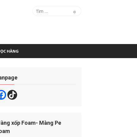
Tìm
Tìm
kiếm
kết
quả
cho:
BỌC HÀNG
anpage
àng xốp Foam- Màng Pe
oam