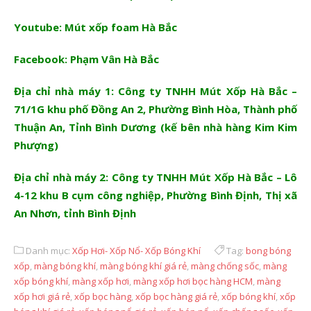
Youtube:
Mút xốp foam Hà Bắc
Facebook:
Phạm Vân Hà Bắc
Địa chỉ nhà máy 1: Công ty TNHH Mút Xốp Hà Bắc –
71/1G khu phố Đồng An 2, Phường Bình Hòa, Thành phố
Thuận An, Tỉnh Bình Dương (kế bên nhà hàng Kim Kim
Phượng)
Địa chỉ nhà máy 2: Công ty TNHH Mút Xốp Hà Bắc – Lô
4-12 khu B cụm công nghiệp, Phường Bình Định, Thị xã
An Nhơn, tỉnh Bình Định
Danh mục:
Xốp Hơi- Xốp Nổ- Xốp Bóng Khí
Tag:
bong bóng
xốp
,
màng bóng khí
,
màng bóng khí giá rẻ
,
màng chống sốc
,
màng
xốp bóng khí
,
màng xốp hơi
,
màng xốp hơi bọc hàng HCM
,
màng
xốp hơi giá rẻ
,
xốp bọc hàng
,
xốp bọc hàng giá rẻ
,
xốp bóng khí
,
xốp