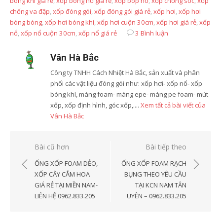
bóng khí giá rẻ
,
xốp bóng nổ giá rẻ
,
xốp bóp nổ
,
xốp chống sốc
,
xốp
chống va đập
,
xốp đóng gói
,
xốp đóng gói giá rẻ
,
xốp hơi
,
xốp hơi
bóng bóng
,
xốp hơi bóng khí
,
xốp hơi cuộn 30cm
,
xốp hơi giá rẻ
,
xốp
nổ
,
xốp nổ cuộn 30cm
,
xốp nổ giá rẻ
3 Bình luận
Vân Hà Bắc
Công ty TNHH Cách Nhiệt Hà Bắc, sản xuất và phân
phối các vật liệu đóng gói như: xốp hơi- xốp nổ- xốp
bóng khí, màng foam- màng epe- màng pe foam- mút
xốp, xốp định hình, góc xốp,....
Xem tất cả bài viết của
Vân Hà Bắc
Điều
Bài cũ hơn
Bài tiếp theo
hướng
ỐNG XỐP FOAM DẺO,
ỐNG XỐP FOAM RẠCH
bài
XỐP CÂY CẮM HOA
BỤNG THEO YÊU CẦU
GIÁ RẺ TẠI MIỀN NAM-
TẠI KCN NAM TÂN
viết
LIÊN HỆ 0962.833.205
UYÊN – 0962.833.205