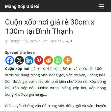
Chuyển
Màng Xốp Giá Rẻ
tới
nội
Cuộn xốp hơi giá rẻ 30cm x
dung
100m tại Bình Thạnh
Đăng
Tác
Tháng 1 15, 2025
Vân Hà Bắc
3
vào
giả
Spread the love
Cuộn xốp hơi
giá rẻ có khổ rộng 30cm và chiều dài 100m-
được sử dụng trong việc đóng gói, vận chuyển,….hàng hóa.
Còn được gọi với nhiều tên phổ biến như: Xốp nổ, Xốp bóng
khí, Xốp bóp nổ, Bubble wrap, Màng xốp hơi, Xốp bong
bóng khí, Xốp gói hàng,….
Giải quyết những vấn đề trong việc đóng gói và vận chuyển