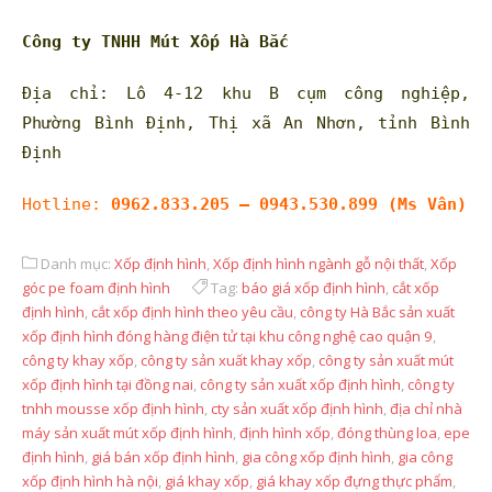
Công ty TNHH Mút Xốp Hà Bắc
Địa chỉ: Lô 4-12 khu B cụm công nghiệp,
Phường Bình Định, Thị xã An Nhơn, tỉnh Bình
Định
Hotline:
0962.833.205 – 0943.530.899 (Ms Vân)
Danh mục:
Xốp định hình
,
Xốp định hình ngành gỗ nội thất
,
Xốp
góc pe foam định hình
Tag:
báo giá xốp định hình
,
cắt xốp
định hình
,
cắt xốp định hình theo yêu cầu
,
công ty Hà Bắc sản xuất
xốp định hình đóng hàng điện tử tại khu công nghệ cao quận 9
,
công ty khay xốp
,
công ty sản xuất khay xốp
,
công ty sản xuất mút
xốp định hình tại đồng nai
,
công ty sản xuất xốp định hình
,
công ty
tnhh mousse xốp định hình
,
cty sản xuất xốp định hình
,
địa chỉ nhà
máy sản xuất mút xốp định hình
,
định hình xốp
,
đóng thùng loa
,
epe
định hình
,
giá bán xốp định hình
,
gia công xốp định hình
,
gia công
xốp định hình hà nội
,
giá khay xốp
,
giá khay xốp đựng thực phẩm
,