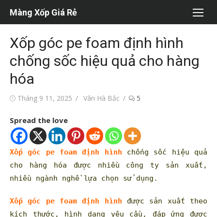
Chuyển
Màng Xốp Giá Rẻ
tới
nội
Xốp góc pe foam định hình
dung
chống sốc hiệu quả cho hàng
hóa
Đăng
Tác
Tháng 9 11, 2025
Vân Hà Bắc
5
vào
giả
Spread the love
Xốp góc pe foam định hình
chống sốc hiệu quả
cho hàng hóa được nhiều công ty sản xuất,
nhiều ngành nghề lựa chọn sử dụng.
Xốp góc pe foam định hình
được sản xuất theo
kích thước, hình dạng yêu cầu, đáp ứng được