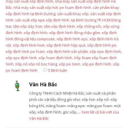
máy sản xuất xốp định hình
,
nhà máy sản xuất xốp định hình Hà
Bắc
,
nhà máy sản xuất xốp hơi
,
pe foam định hình
,
sản phẩm khay
xốp định hình tại Bình Dương
,
sản xuất khay xốp
,
sản xuất xốp định
hình
,
sản xuất xốp epe xốp định hình
,
tại Bình Dương TP.HCM Đồng
Nai
,
tấm xốp dày 5cm
,
tấm xốp định hình
,
xốp chống sốc
,
xốp cứng
định hình
,
xốp định hình
,
xốp định hình đóng chậu gốm
,
xốp định
hình đóng vật liệu composite
,
xốp định hình eps
,
xốp định hình hà
nội
,
xốp định hình hcm
,
xốp định hình hộp quà
,
xốp định hình pe
,
xốp định hình pe foam
,
xốp định hình sản phẩm
,
xốp epe định hình
,
xốp eps định hình
,
xốp foam định hình
,
Xốp foam xốp foam định
hình
,
Xốp nổ xốp nổ bọc hàng
,
xốp pe 3mm
,
xốp pe định hình
,
xốp
pe foam định hình
5 Bình luận
Vân Hà Bắc
Công ty TNHH Cách Nhiệt Hà Bắc, sản xuất và phân
phối các vật liệu đóng gói như: xốp hơi- xốp nổ- xốp
bóng khí, màng foam- màng epe- màng pe foam- mút
xốp, xốp định hình, góc xốp,....
Xem tất cả bài viết của
Vân Hà Bắc