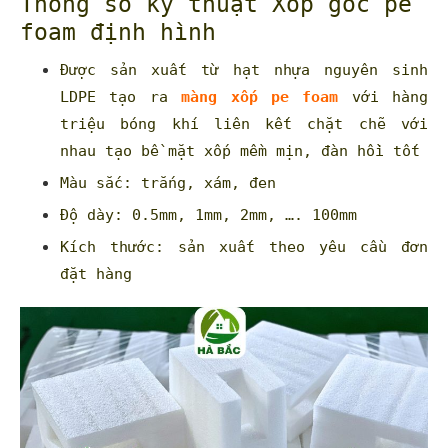
Thông số kỹ thuật Xốp góc pe
foam định hình
Được sản xuất từ hạt nhựa nguyên sinh
LDPE tạo ra
màng xốp pe foam
với hàng
triệu bóng khí liên kết chặt chẽ với
nhau tạo bề mặt xốp mềm mịn, đàn hồi tốt
Màu sắc: trắng, xám, đen
Độ dày: 0.5mm, 1mm, 2mm, …. 100mm
Kích thước: sản xuất theo yêu cầu đơn
đặt hàng