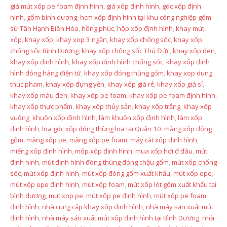
giá mút xốp pe foam định hình
,
giá xốp định hình
,
góc xốp định
hình
,
gốm bình dương
,
hcm xốp định hình tại khu công nghiệp gốm
sứ Tân Hạnh Biên Hòa
,
hồng phúc
,
hộp xốp định hình
,
khay mút
xốp
,
khay xốp
,
khay xop 3 ngăn
,
khay xốp chống sốc
,
khay xốp
chống sốc Bình Dương
,
khay xốp chống sốc Thủ Đức
,
khay xốp đen
,
khay xốp định hình
,
khay xốp định hình chống sốc
,
khay xốp định
hình đóng hàng điện tử
,
khay xốp đóng thùng gốm
,
khay xop dung
thuc pham
,
khay xốp đựng yến
,
khay xốp giá rẻ
,
khay xốp giá sỉ
,
khay xốp màu đen
,
khay xốp pe foam
,
khay xốp pe foam định hình
,
khay xốp thực phẩm
,
khay xốp thủy sản
,
khay xốp trắng
,
khay xốp
vuông
,
khuôn xốp định hình
,
làm khuôn xốp định hình
,
làm xốp
định hình
,
loa góc xốp đóng thùng loa tại Quận 10
,
màng xốp đóng
gốm
,
màng xốp pe
,
màng xốp pe foam
,
máy cắt xốp định hình
,
miếng xốp định hình
,
mốp xốp định hình
,
mua xốp hơi ở đâu
,
mút
định hình
,
mút định hình đóng thùng đóng chậu gốm
,
mút xốp chống
sốc
,
mút xốp định hình
,
mút xốp đóng gốm xuất khẩu
,
mút xốp epe
,
mút xốp epe định hình
,
mút xốp foam
,
mút xốp lót gốm xuất khẩu tại
bình dương
,
mut xop pe
,
mút xốp pe định hình
,
mút xốp pe foam
định hình
,
nhà cung cấp khay xốp định hình
,
nhà máy sản xuất mút
định hình
,
nhà máy sản xuất mút xốp định hình tại Bình Dương
,
nhà