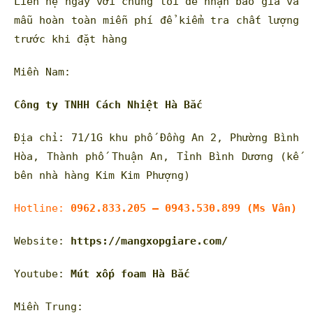
Liên hệ ngay với chúng tôi để nhận báo giá và
mẫu hoàn toàn miễn phí để kiểm tra chất lượng
trước khi đặt hàng
Miền Nam:
Công ty TNHH Cách Nhiệt Hà Bắc
Địa chỉ:
71/1G khu phố Đồng An 2, Phường Bình
Hòa, Thành phố Thuận An, Tỉnh Bình Dương (kế
bên nhà hàng Kim Kim Phượng)
Hotline:
0962.833.205 – 0943.530.899 (Ms Vân)
Website:
https://mangxopgiare.com/
Youtube:
Mút xốp foam Hà Bắc
Miền Trung: