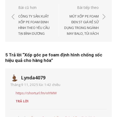
Điều
Bài cũ hơn
Bài tiếp theo
hướng
CÔNG TY SẢN XUẤT
MÚT XỐP PE FOAM
bài
XỐP PE FOAM ĐỊNH
ĐEN 5T GIÁ RẺ SỬ
HÌNH THEO YÊU CẦU
DỤNG TRONG NGÀNH
viết
TẠI BÌNH DƯƠNG
MAY BALO, TÚI XÁCH
5 Trả lời “
Xốp góc pe foam định hình chống sốc
hiệu quả cho hàng hóa
”
Lynda4079
Tháng 9 11, 2025 lúc 1:42 chiều
https://shorturl.fm/oIYMW
TRẢ LỜI