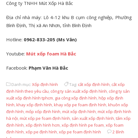
Công ty TNHH Mút Xốp Hà Bắc
Địa chỉ nhà máy: Lô 4-12 khu B cụm công nghiệp, Phường
Bình Định, Thị xã An Nhơn, tỉnh Bình Định
Hotline:
0962-833-205 (Ms Vân)
Youtube:
Mút xốp foam Hà Bắc
Facebook:
Phạm Vân Hà Bắc
Danh mục:
Xốp định hình
Tag:
cắt xốp định hình
,
cắt xốp
định hình theo yêu cầu
,
công ty sản xuất xốp định hình
,
công ty sản
xuất xốp định hình tphcm
,
gia công xốp định hình
,
hộp xốp định
hình
,
khay xốp định hình
,
khay xốp pe foam định hình
,
khuôn xốp
định hình
,
mốp xốp định hình
,
mút xốp định hình
,
mút xốp định hình
hà nội
,
mút xốp pe foam định hình
,
sản xuất xốp định hình
,
tấm xốp
định hình
,
xốp định hình hcm
,
xốp định hình pe foam
,
xốp foam
định hình
,
xốp pe định hình
,
xốp pe foam định hình
2 Bình