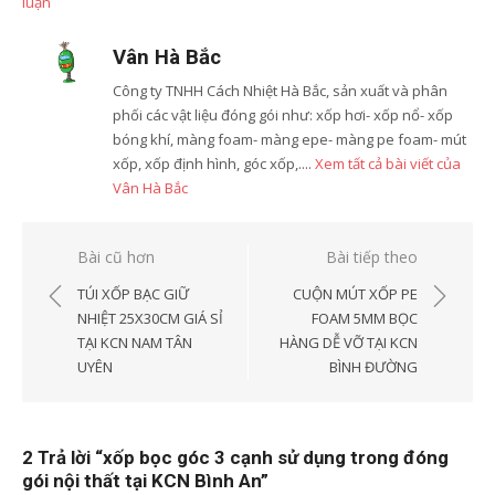
luận
Vân Hà Bắc
Công ty TNHH Cách Nhiệt Hà Bắc, sản xuất và phân
phối các vật liệu đóng gói như: xốp hơi- xốp nổ- xốp
bóng khí, màng foam- màng epe- màng pe foam- mút
xốp, xốp định hình, góc xốp,....
Xem tất cả bài viết của
Vân Hà Bắc
Điều
Bài cũ hơn
Bài tiếp theo
hướng
TÚI XỐP BẠC GIỮ
CUỘN MÚT XỐP PE
bài
NHIỆT 25X30CM GIÁ SỈ
FOAM 5MM BỌC
TẠI KCN NAM TÂN
HÀNG DỄ VỠ TẠI KCN
viết
UYÊN
BÌNH ĐƯỜNG
2 Trả lời “
xốp bọc góc 3 cạnh sử dụng trong đóng
gói nội thất tại KCN Bình An
”