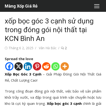
Chuyển
Màng Xốp Giá Rẻ
tới
nội
xốp bọc góc 3 cạnh sử dụng
dung
trong đóng gói nội thất tại
KCN Bình An
Đăng
Tác
Tháng 6 2, 2025
Vân Hà Bắc
2
vào
giả
Spread the love
Xốp Bọc Góc 3 Cạnh
– Giải Pháp Đóng Gói Nội Thất Giá
Rẻ, Chất Lượng Cao!
Trong công đoạn đóng gói nội thất, việc bảo vệ sản phẩm
khỏi trầy xước, va đập trong quá trình vận chuyển hoặc lưu
kho là cực kỳ quan trọng.
Xốp bọc góc 3 cạnh
chính là giải