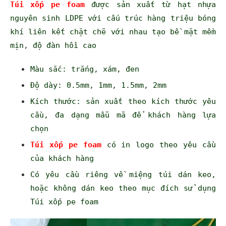
Túi xốp pe foam
được sản xuất từ hạt nhựa
nguyên sinh LDPE với cấu trúc hàng triệu bóng
khí liên kết chặt chẽ với nhau tạo bề mặt mềm
mịn, độ đàn hồi cao
Màu sắc: trắng, xám, đen
Độ dày: 0.5mm, 1mm, 1.5mm, 2mm
Kích thước: sản xuất theo kích thước yêu
cầu, đa dạng mẫu mã để khách hàng lựa
chọn
Túi xốp pe foam
có in logo theo yêu cầu
của khách hàng
Có yêu cầu riêng về miệng túi dán keo,
hoặc không dán keo theo mục đích sử dụng
Túi xốp pe foam