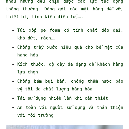
nhau nhưng đều chịu được các lực tác động
thông thường. Đóng gói các mặt hàng dễ vỡ,
thiết bị, linh kiện điện tử,….
Túi xốp pe foam có tính chất dẻo dai,
khó đứt, rách….
Chống trầy xước hiệu quả cho bề mặt của
hàng hóa
Kích thước, độ dày đa dạng để khách hàng
lựa chọn
Chống bám bụi bẩn, chống thấm nước bảo
vệ tối đa chất lượng hàng hóa
Tái sử dụng nhiều lần khi cần thiết
An toàn với người sử dụng và thân thiện
với môi trường