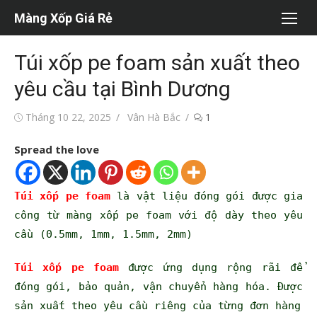
Chuyển
Màng Xốp Giá Rẻ
tới
nội
Túi xốp pe foam sản xuất theo
dung
yêu cầu tại Bình Dương
Đăng
Tác
Tháng 10 22, 2025
Vân Hà Bắc
1
vào
giả
Spread the love
Túi xốp pe foam
là vật liệu đóng gói được gia
công từ màng xốp pe foam với độ dày theo yêu
cầu (0.5mm, 1mm, 1.5mm, 2mm)
Túi xốp pe foam
được ứng dụng rộng rãi để
đóng gói, bảo quản, vận chuyển hàng hóa. Được
sản xuất theo yêu cầu riêng của từng đơn hàng