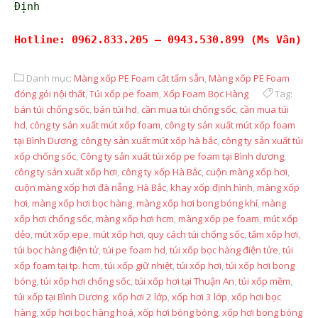
Định
Hotline: 0962.833.205 – 0943.530.899 (Ms Vân)
Danh mục:
Màng xốp PE Foam cắt tấm sẵn
,
Màng xốp PE Foam
đóng gói nội thất
,
Túi xốp pe foam
,
Xốp Foam Bọc Hàng
Tag:
bán túi chống sốc
,
bán túi hd
,
cần mua túi chống sốc
,
cần mua túi
hd
,
công ty sản xuất mút xốp foam
,
công ty sản xuất mút xốp foam
tại Bình Dương
,
công ty sản xuất mút xốp hà bắc
,
công ty sản xuất túi
xốp chống sốc
,
Công ty sản xuất túi xốp pe foam tại Bình dương
,
công ty sản xuất xốp hơi
,
công ty xốp Hà Bắc
,
cuộn màng xốp hơi
,
cuộn màng xốp hơi đà nẵng
,
Hà Bắc
,
khay xốp định hình
,
màng xốp
hơi
,
màng xốp hơi bọc hàng
,
màng xốp hơi bong bóng khí
,
màng
xốp hơi chống sốc
,
màng xốp hơi hcm
,
màng xốp pe foam
,
mút xốp
dẻo
,
mút xốp epe
,
mút xốp hơi
,
quy cách túi chống sốc
,
tấm xốp hơi
,
túi bọc hàng điện tử
,
túi pe foam hd
,
túi xốp bọc hàng điện tửe
,
túi
xốp foam tại tp. hcm
,
túi xốp giữ nhiệt
,
túi xốp hơi
,
túi xốp hơi bong
bóng
,
túi xốp hơi chống sốc
,
túi xốp hơi tại Thuận An
,
túi xốp mềm
,
túi xốp tại Bình Dương
,
xốp hơi 2 lớp
,
xốp hơi 3 lớp
,
xốp hơi bọc
hàng
,
xốp hơi bọc hàng hoá
,
xốp hơi bóng bóng
,
xốp hơi bong bóng