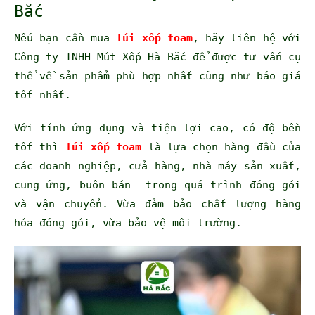
Bắc
Nếu bạn cần mua
Túi xốp foam
, hãy liên hệ với
Công ty TNHH Mút Xốp Hà Bắc để được tư vấn cụ
thể về sản phẩm phù hợp nhất cũng như báo giá
tốt nhất.
Với tính ứng dụng và tiện lợi cao, có độ bền
tốt thì
Túi xốp foam
là lựa chọn hàng đầu của
các doanh nghiệp, cửa hàng, nhà máy sản xuất,
cung ứng, buôn bán trong quá trình đóng gói
và vận chuyển. Vừa đảm bảo chất lượng hàng
hóa đóng gói, vừa bảo vệ môi trường.