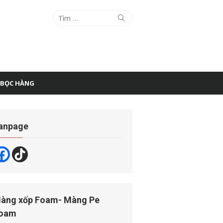
Tìm
Tìm
kiếm
kết
quả
cho:
 BỌC HÀNG
anpage
àng xốp Foam- Màng Pe
oam