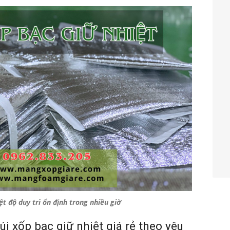
ệt độ duy trì ổn định trong nhiều giờ
i xốp bạc giữ nhiệt giá rẻ theo yêu