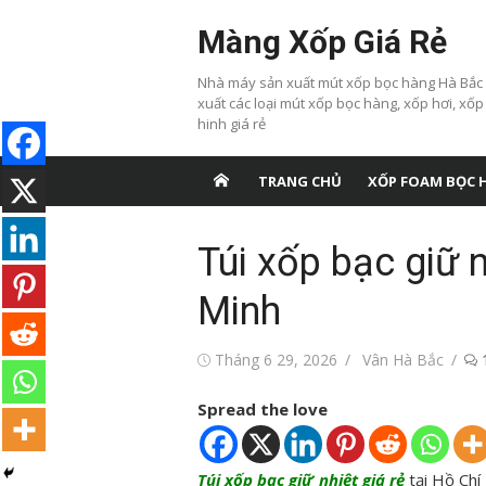
Chuyển
Màng Xốp Giá Rẻ
tới
nội
Nhà máy sản xuất mút xốp bọc hàng Hà Bắc
dung
xuất các loại mút xốp bọc hàng, xốp hơi, xốp
hinh giá rẻ
TRANG CHỦ
XỐP FOAM BỌC 
Túi xốp bạc giữ n
Minh
Đăng
Tác
Tháng 6 29, 2026
Vân Hà Bắc
vào
giả
Spread the love
Túi xốp bạc giữ nhiệt giá rẻ
tại Hồ Chí