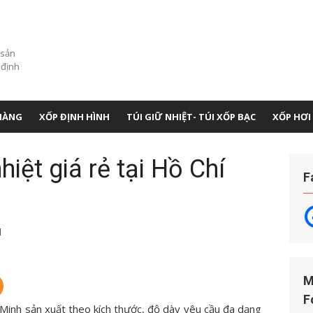
 sản
 định
HÀNG
XỐP ĐỊNH HÌNH
TÚI GIỮ NHIỆT- TÚI XỐP BẠC
XỐP HƠI
hiệt giá rẻ tại Hồ Chí
F
1
M
F
 Minh sản xuất theo kích thước, độ dày yêu cầu đa dạng