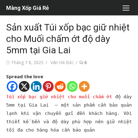
Chuyển
Màng Xốp Giá Rẻ
tới
nội
Sản xuất Túi xốp bạc giữ nhiệt
dung
cho Muối chấm ớt độ dày
5mm tại Gia Lai
Đăng
Tác
Tháng 7 8, 2025
Vân Hà Bắc
6
vào
giả
Spread the love
Túi xốp bạc
giữ nhiệt cho muối chấm ớt
độ dày
5mm tại Gia Lai – một sản phẩm cần bảo quản
lạnh khi vận chuyển gửi đến khách hàng. Với
thiết kế bền và độ dày phù hợp nên giữ nhiệt
tối đa cho hàng hóa cần bảo quản