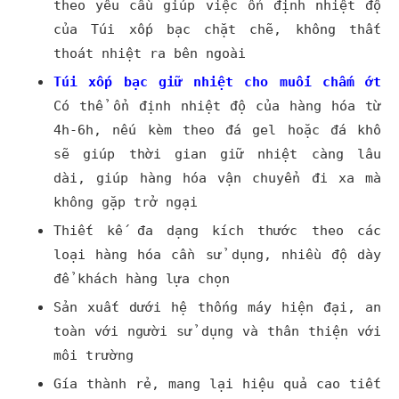
theo yêu cầu giúp việc ổn định nhiệt độ
của Túi xốp bạc chặt chẽ, không thất
thoát nhiệt ra bên ngoài
Túi xốp bạc
giữ nhiệt cho muối chấm ớt
Có thể ổn định nhiệt độ của hàng hóa từ
4h-6h, nếu kèm theo đá gel hoặc đá khô
sẽ giúp thời gian giữ nhiệt càng lâu
dài, giúp hàng hóa vận chuyển đi xa mà
không gặp trở ngại
Thiết kế đa dạng kích thước theo các
loại hàng hóa cần sử dụng, nhiều độ dày
để khách hàng lựa chọn
Sản xuất dưới hệ thống máy hiện đại, an
toàn với người sử dụng và thân thiện với
môi trường
Gía thành rẻ, mang lại hiệu quả cao tiết