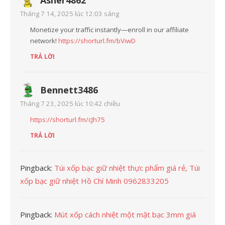
Asher4862
Tháng 7 14, 2025 lúc 12:03 sáng
Monetize your traffic instantly—enroll in our affiliate
network!
https://shorturl.fm/bViwD
TRẢ LỜI
Bennett3486
Tháng 7 23, 2025 lúc 10:42 chiều
https://shorturl.fm/cJh75
TRẢ LỜI
Pingback:
Túi xốp bạc giữ nhiệt thực phẩm giá rẻ, Túi
xốp bạc giữ nhiệt Hồ Chí Minh 0962833205
Pingback:
Mút xốp cách nhiệt một mặt bạc 3mm giá