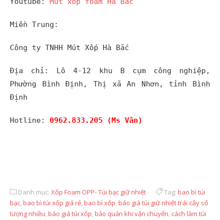
Youtube:
Mút xốp foam Hà Bắc
Miền Trung:
Công ty TNHH Mút Xốp Hà Bắc
Địa chỉ: Lô 4-12 khu B cụm công nghiệp,
Phường Bình Định, Thị xã An Nhơn, tỉnh Bình
Định
Hotline:
0962.833.205 (Ms Vân)
Danh mục:
Xốp Foam OPP- Túi bạc giữ nhiệt
Tag:
bao bì túi
bạc
,
bao bì túi xốp giá rẻ
,
bao bì xốp
,
báo giá túi giữ nhiệt trái cây số
lượng nhiều
,
báo giá túi xốp
,
bảo quản khi vận chuyển
,
cách làm túi