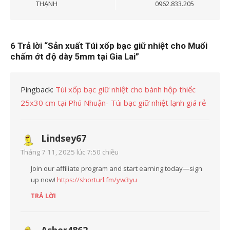
THẠNH
0962.833.205
6 Trả lời “
Sản xuất Túi xốp bạc giữ nhiệt cho Muối
chấm ớt độ dày 5mm tại Gia Lai
”
Pingback:
Túi xốp bạc giữ nhiệt cho bánh hộp thiếc
25x30 cm tại Phú Nhuận- Túi bạc giữ nhiệt lạnh giá rẻ
Lindsey67
Tháng 7 11, 2025 lúc 7:50 chiều
Join our affiliate program and start earning today—sign
up now!
https://shorturl.fm/yw3yu
TRẢ LỜI