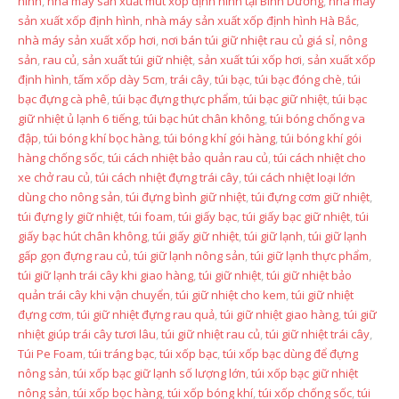
hình
,
nhà máy sản xuất mút xốp định hình tại Bình Dương
,
nhà máy
sản xuất xốp định hình
,
nhà máy sản xuất xốp định hình Hà Bắc
,
nhà máy sản xuất xốp hơi
,
nơi bán túi giữ nhiệt rau củ giá sỉ
,
nông
sản
,
rau củ
,
sản xuất túi giữ nhiệt
,
sản xuất túi xốp hơi
,
sản xuất xốp
định hình
,
tấm xốp dày 5cm
,
trái cây
,
túi bạc
,
túi bạc đóng chè
,
túi
bạc đựng cà phê
,
túi bạc đựng thực phẩm
,
túi bạc giữ nhiệt
,
túi bạc
giữ nhiệt ủ lạnh 6 tiếng
,
túi bạc hút chân không
,
túi bóng chống va
đập
,
túi bóng khí bọc hàng
,
túi bóng khí gói hàng
,
túi bóng khí gói
hàng chống sốc
,
túi cách nhiệt bảo quản rau củ
,
túi cách nhiệt cho
xe chở rau củ
,
túi cách nhiệt đựng trái cây
,
túi cách nhiệt loại lớn
dùng cho nông sản
,
túi đựng bình giữ nhiệt
,
túi đựng cơm giữ nhiệt
,
túi đựng ly giữ nhiệt
,
túi foam
,
túi giấy bạc
,
túi giấy bạc giữ nhiệt
,
túi
giấy bạc hút chân không
,
túi giấy giữ nhiệt
,
túi giữ lạnh
,
túi giữ lạnh
gấp gọn đựng rau củ
,
túi giữ lạnh nông sản
,
túi giữ lạnh thực phẩm
,
túi giữ lạnh trái cây khi giao hàng
,
túi giữ nhiệt
,
túi giữ nhiệt bảo
quản trái cây khi vận chuyển
,
túi giữ nhiệt cho kem
,
túi giữ nhiệt
đựng cơm
,
túi giữ nhiệt đựng rau quả
,
túi giữ nhiệt giao hàng
,
túi giữ
nhiệt giúp trái cây tươi lâu
,
túi giữ nhiệt rau củ
,
túi giữ nhiệt trái cây
,
Túi Pe Foam
,
túi tráng bạc
,
túi xốp bạc
,
túi xốp bạc dùng để đựng
nông sản
,
túi xốp bạc giữ lạnh số lượng lớn
,
túi xốp bạc giữ nhiệt
nông sản
,
túi xốp bọc hàng
,
túi xốp bóng khí
,
túi xốp chống sốc
,
túi