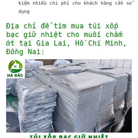
kiệm nhiều chi phí cho khách hàng cần sử
dụng
Địa chỉ để tìm mua t
úi xốp
bạc
giữ nhiệt cho muối chấm
ớt tại Gia Lai, Hồ Chí Minh,
Đồng Nai: