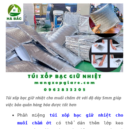
Túi xốp bạc giữ nhiệt cho muối chấm ớt với độ dày 5mm giúp
việc bảo quản hàng hóa được tốt hơn
Phần miệng
t
úi xốp bạc
giữ nhiệt cho
muối chấm ớt
có thể dán thêm lớp keo