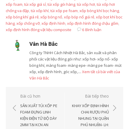
xốp foam
,
túi xốp giá sỉ
,
túi xốp gói hàng
,
túi xốp hơi
,
túi xốp hơi
chống va đập
,
túi xốp khí
,
túi xốp pe foam
,
xốp bóng khí bọc hàng
,
xốp bóng khí giá rẻ
,
xốp bóng nổ
,
xốp bóp nổ giá rẻ
,
xốp bọt khí bọc
hàng
,
xốp chống vỡ
,
xốp định hình
,
xốp định hình đóng chậu gốm
,
xốp định hình đóng vật liệu composite
6 Bình luận
Vân Hà Bắc
Công ty TNHH Cách Nhiệt Hà Bắc, sản xuất và phân
phối các vật liệu đóng gói như: xốp hơi- xốp nổ- xốp
bóng khí, màng foam- màng epe- màng pe foam- mút
xốp, xốp định hình, góc xốp,....
Xem tất cả bài viết của
Vân Hà Bắc
Điều
Bài cũ hơn
Bài tiếp theo
hướng
SẢN XUẤT TÚI XỐP PE
KHAY XỐP ĐỊNH HÌNH
bài
FOAM ĐỰNG LINH
CHAI RƯỢU PHỦ
KIỆN ĐIỆN TỬ ĐỘ DÀY
NHUNG TẠI QUẬN
viết
2MM TẠI KCN AN
PHÚ NHUẬN- LH: