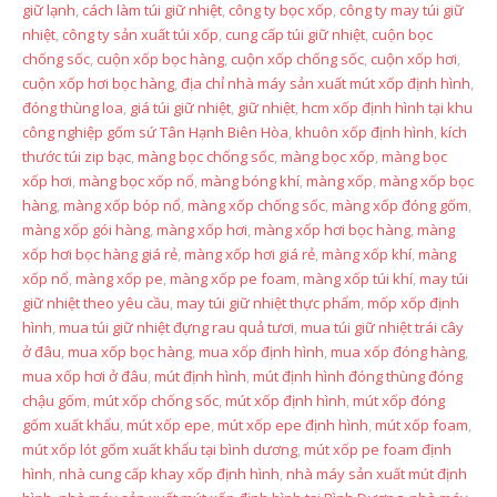
giữ lạnh
,
cách làm túi giữ nhiệt
,
công ty bọc xốp
,
công ty may túi giữ
nhiệt
,
công ty sản xuất túi xốp
,
cung cấp túi giữ nhiệt
,
cuộn bọc
chống sốc
,
cuộn xốp bọc hàng
,
cuộn xốp chống sốc
,
cuộn xốp hơi
,
cuộn xốp hơi bọc hàng
,
địa chỉ nhà máy sản xuất mút xốp định hình
,
đóng thùng loa
,
giá túi giữ nhiệt
,
giữ nhiệt
,
hcm xốp định hình tại khu
công nghiệp gốm sứ Tân Hạnh Biên Hòa
,
khuôn xốp định hình
,
kích
thước túi zip bạc
,
màng bọc chống sốc
,
màng bọc xốp
,
màng bọc
xốp hơi
,
màng bọc xốp nổ
,
màng bóng khí
,
màng xốp
,
màng xốp bọc
hàng
,
màng xốp bóp nổ
,
màng xốp chống sốc
,
màng xốp đóng gốm
,
màng xốp gói hàng
,
màng xốp hơi
,
màng xốp hơi bọc hàng
,
màng
xốp hơi bọc hàng giá rẻ
,
màng xốp hơi giá rẻ
,
màng xốp khí
,
màng
xốp nổ
,
màng xốp pe
,
màng xốp pe foam
,
màng xốp túi khí
,
may túi
giữ nhiệt theo yêu cầu
,
may túi giữ nhiệt thực phẩm
,
mốp xốp định
hình
,
mua túi giữ nhiệt đựng rau quả tươi
,
mua túi giữ nhiệt trái cây
ở đâu
,
mua xốp bọc hàng
,
mua xốp định hình
,
mua xốp đóng hàng
,
mua xốp hơi ở đâu
,
mút định hình
,
mút định hình đóng thùng đóng
chậu gốm
,
mút xốp chống sốc
,
mút xốp định hình
,
mút xốp đóng
gốm xuất khẩu
,
mút xốp epe
,
mút xốp epe định hình
,
mút xốp foam
,
mút xốp lót gốm xuất khẩu tại bình dương
,
mút xốp pe foam định
hình
,
nhà cung cấp khay xốp định hình
,
nhà máy sản xuất mút định