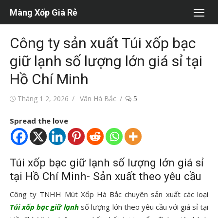
Chuyển
Màng Xốp Giá Rẻ
tới
nội
Công ty sản xuất Túi xốp bạc
dung
giữ lạnh số lượng lớn giá sỉ tại
Hồ Chí Minh
Đăng
Tác
Tháng 1 2, 2026
Vân Hà Bắc
5
vào
giả
Spread the love
Túi xốp bạc giữ lạnh số lượng lớn giá sỉ
tại Hồ Chí Minh- Sản xuất theo yêu cầu
Công ty TNHH Mút Xốp Hà Bắc chuyên sản xuất các loại
Túi xốp bạc giữ lạnh
số lượng lớn theo yêu cầu với giá sỉ tại