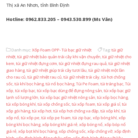
Thị xã An Nhơn, tỉnh Bình Định
Hotline: 0962.833.205 – 0943.530.899 (Ms Vân)
Danh mục:
Xốp Foam OPP- Túi bạc giữ nhiệt
Tag:
túi giữ
nhiệt
,
túi giữ nhiệt bảo quản trái cây khi vận chuyển
,
túi giữ nhiệt cho
kem
,
túi giữ nhiệt đựng cơm
,
túi giữ nhiệt đựng rau quả
,
túi giữ nhiệt
giao hàng
,
túi giữ nhiệt giúp trái cây tươi lâu
,
túi giữ nhiệt một lần
cho rau củ
,
túi giữ nhiệt rau củ
,
túi giữ nhiệt trái cây
,
túi hơi chống
sốc
,
túi khí bọc hàng
,
túi nổ bọc hàng
,
Túi Pe Foam
,
túi tráng bạc
,
Túi
xốp
,
túi xốp bạc
,
túi xốp bạc dùng để đựng nông sản
,
túi xốp bạc giữ
lạnh số lượng lớn
,
túi xốp bạc giữ nhiệt nông sản
,
túi xốp bọc hàng
,
túi xốp bóng khí
,
túi xốp chống sốc
,
túi xốp foam
,
túi xốp giá sỉ
,
túi
xốp gói hàng
,
túi xốp hơi
,
túi xốp hơi chống va đập
,
túi xốp khí
,
túi
xốp nổ
,
túi xốp pe
,
túi xốp pe foam
,
túi zip bạc
,
xốp bóng khí
,
xốp
bóng khí bọc hàng
,
xốp bóng khí giá rẻ
,
xốp bóng nổ
,
xốp bóp nổ
giá rẻ
,
xốp bọt khí bọc hàng
,
xốp chống sốc
,
xốp chống vỡ
,
xốp định