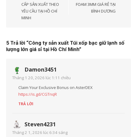
CẤP SẢN XUẤT THEO
FOAM 3MM GIÁ RẺ TẠI
viết
YÊU CẦU TẠI HỒ CHÍ
BÌNH DƯƠNG
MINH
5 Trả lời “
Công ty sản xuất Túi xốp bạc giữ lạnh số
lượng lớn giá sỉ tại Hồ Chí Minh
”
Damon3451
Tháng 1 20, 2026 lúc 1:11 chiều
Claim Your Exclusive Bonus on AsterDEX
https://is.gd/CGTnqR
TRẢ LỜI
Steven4231
Tháng 2 1, 2026 lúc 6:34 sáng