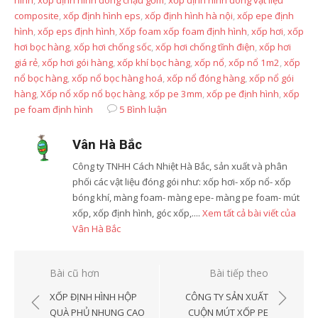
hình
,
xốp định hình đóng chậu gốm
,
xốp định hình đóng vật liệu
composite
,
xốp định hình eps
,
xốp định hình hà nội
,
xốp epe định
hình
,
xốp eps định hình
,
Xốp foam xốp foam định hình
,
xốp hơi
,
xốp
hơi bọc hàng
,
xốp hơi chống sốc
,
xốp hơi chống tĩnh điện
,
xốp hơi
giá rẻ
,
xốp hơi gói hàng
,
xốp khí bọc hàng
,
xốp nổ
,
xốp nổ 1m2
,
xốp
nổ bọc hàng
,
xốp nổ bọc hàng hoá
,
xốp nổ đóng hàng
,
xốp nổ gói
hàng
,
Xốp nổ xốp nổ bọc hàng
,
xốp pe 3mm
,
xốp pe định hình
,
xốp
pe foam định hình
5 Bình luận
Vân Hà Bắc
Công ty TNHH Cách Nhiệt Hà Bắc, sản xuất và phân
phối các vật liệu đóng gói như: xốp hơi- xốp nổ- xốp
bóng khí, màng foam- màng epe- màng pe foam- mút
xốp, xốp định hình, góc xốp,....
Xem tất cả bài viết của
Vân Hà Bắc
Điều
Bài cũ hơn
Bài tiếp theo
hướng
XỐP ĐỊNH HÌNH HỘP
CÔNG TY SẢN XUẤT
bài
QUÀ PHỦ NHUNG CAO
CUỘN MÚT XỐP PE