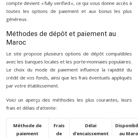
compte devient « fully verified », ce qui vous donne accès à
toutes les options de paiement et aux bonus les plus
généreux.
Méthodes de dépôt et paiement au
Maroc
Le site propose plusieurs options de dépôt compatibles
avec les banques locales et les porte‑monnaies populaires.
Le choix du mode de paiement influence la rapidité du
crédit de vos fonds, ainsi que les frais éventuels appliqués
par votre établissement.
Voici un aperçu des méthodes les plus courantes, leurs
frais et délais d’attente :
Méthode de
Frais
Délai
Disponibil
paiement
de
d’encaissement
au Maro