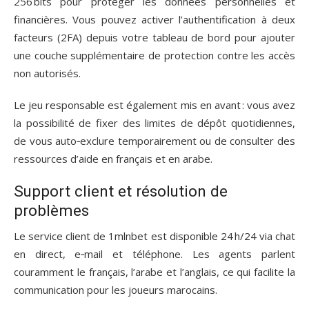
256 bits pour protéger les données personnelles et
financières. Vous pouvez activer l’authentification à deux
facteurs (2FA) depuis votre tableau de bord pour ajouter
une couche supplémentaire de protection contre les accès
non autorisés.
Le jeu responsable est également mis en avant : vous avez
la possibilité de fixer des limites de dépôt quotidiennes,
de vous auto‑exclure temporairement ou de consulter des
ressources d’aide en français et en arabe.
Support client et résolution de
problèmes
Le service client de 1mlnbet est disponible 24 h/24 via chat
en direct, e‑mail et téléphone. Les agents parlent
couramment le français, l’arabe et l’anglais, ce qui facilite la
communication pour les joueurs marocains.