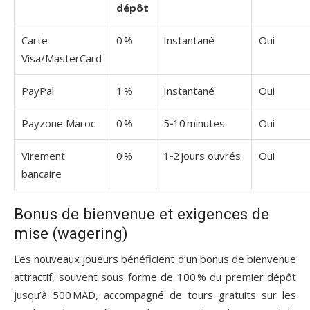
dépôt
Carte
0 %
Instantané
Oui
Visa/MasterCard
PayPal
1 %
Instantané
Oui
Payzone Maroc
0 %
5‑10 minutes
Oui
Virement
0 %
1‑2 jours ouvrés
Oui
bancaire
Bonus de bienvenue et exigences de
mise (wagering)
Les nouveaux joueurs bénéficient d’un bonus de bienvenue
attractif, souvent sous forme de 100 % du premier dépôt
jusqu’à 500 MAD, accompagné de tours gratuits sur les