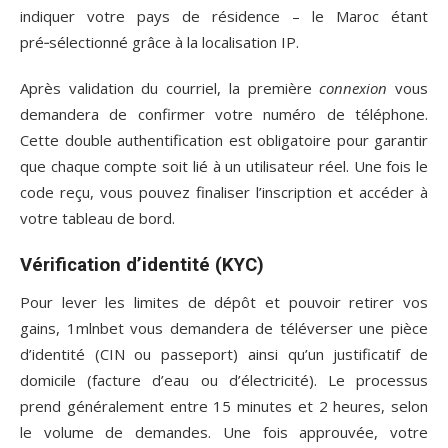
indiquer votre pays de résidence – le Maroc étant
pré‑sélectionné grâce à la localisation IP.
Après validation du courriel, la première
connexion
vous
demandera de confirmer votre numéro de téléphone.
Cette double authentification est obligatoire pour garantir
que chaque compte soit lié à un utilisateur réel. Une fois le
code reçu, vous pouvez finaliser l’inscription et accéder à
votre tableau de bord.
Vérification d’identité (KYC)
Pour lever les limites de dépôt et pouvoir retirer vos
gains, 1mlnbet vous demandera de téléverser une pièce
d’identité (CIN ou passeport) ainsi qu’un justificatif de
domicile (facture d’eau ou d’électricité). Le processus
prend généralement entre 15 minutes et 2 heures, selon
le volume de demandes. Une fois approuvée, votre