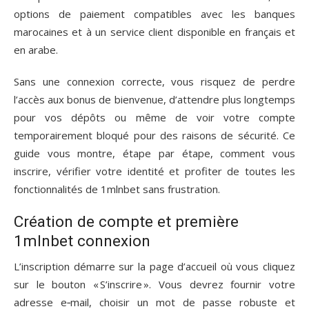
options de paiement compatibles avec les banques
marocaines et à un service client disponible en français et
en arabe.
Sans une connexion correcte, vous risquez de perdre
l’accès aux bonus de bienvenue, d’attendre plus longtemps
pour vos dépôts ou même de voir votre compte
temporairement bloqué pour des raisons de sécurité. Ce
guide vous montre, étape par étape, comment vous
inscrire, vérifier votre identité et profiter de toutes les
fonctionnalités de 1mlnbet sans frustration.
Création de compte et première
1mlnbet connexion
L’inscription démarre sur la page d’accueil où vous cliquez
sur le bouton « S’inscrire ». Vous devrez fournir votre
adresse e‑mail, choisir un mot de passe robuste et