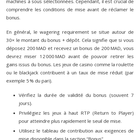
machines à sous sélectionnées. Cependant, il est crucial de
comprendre les conditions de mise avant de réclamer le
bonus.
En général, le wagering requirement se situe autour de
30× le montant du bonus + dépôt. Cela signifie que si vous
déposez 200 MAD et recevez un bonus de 200 MAD, vous
devrez miser 12 000 MAD avant de pouvoir retirer les
gains issus du bonus. Les jeux de casino comme la roulette
ou le blackjack contribuent à un taux de mise réduit (par
exemple 5 % du pari).
Vérifiez la durée de validité du bonus (souvent 7
jours).
Privilégiez les jeux à haut RTP (Return to Player)
pour atteindre plus rapidement le seuil de mise.
Utilisez le tableau de contribution aux exigences de
mise disponible dans la section “Bonus”.