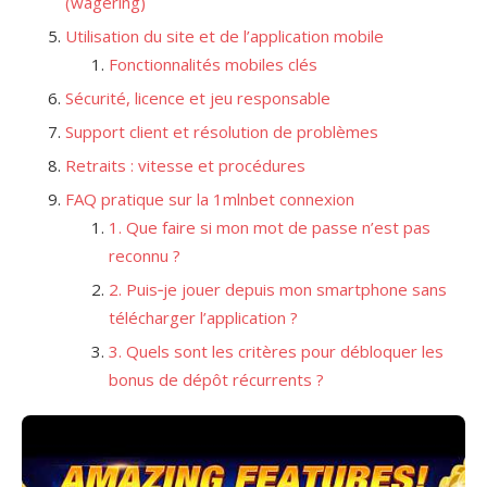
(wagering)
Utilisation du site et de l’application mobile
Fonctionnalités mobiles clés
Sécurité, licence et jeu responsable
Support client et résolution de problèmes
Retraits : vitesse et procédures
FAQ pratique sur la 1mlnbet connexion
1. Que faire si mon mot de passe n’est pas
reconnu ?
2. Puis‑je jouer depuis mon smartphone sans
télécharger l’application ?
3. Quels sont les critères pour débloquer les
bonus de dépôt récurrents ?