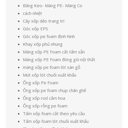
Băng Keo- Màng PE- Màng Co
cách nhiệt
Cây xốp dẻo trang trí
Góc xốp EPS
Góc xốp pe foam định hình
Khay xốp phủ nhung
Màng xốp PE Foam cắt tấm sẵn
Màng xốp PE Foam đóng gói nội thất
màng xốp pe foam lót sàn gỗ
Mút xốp lót chuối xuất khẩu
Ống xốp Pe Foam
Ống xốp pe foam chụp chân ghế
Ống xốp rod cắm hoa
Ống xốp rỗng pe foam
Tấm xốp foam cắt theo yêu cầu
Tấm xốp foam lót chuối xuất khẩu