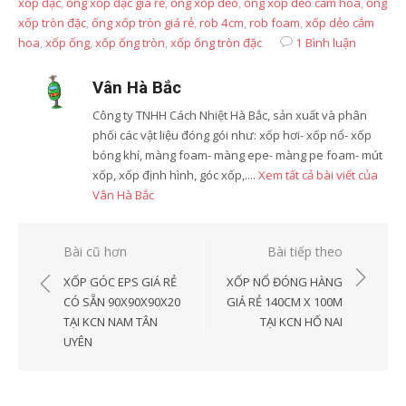
xốp đặc
,
ống xốp đặc giá rẻ
,
ống xốp dẻo
,
ống xốp dẻo cắm hoa
,
ống
xốp tròn đặc
,
ống xốp tròn giá rẻ
,
rob 4cm
,
rob foam
,
xốp dẻo cắm
hoa
,
xốp ống
,
xốp ống tròn
,
xốp ống tròn đặc
1 Bình luận
Vân Hà Bắc
Công ty TNHH Cách Nhiệt Hà Bắc, sản xuất và phân
phối các vật liệu đóng gói như: xốp hơi- xốp nổ- xốp
bóng khí, màng foam- màng epe- màng pe foam- mút
xốp, xốp định hình, góc xốp,....
Xem tất cả bài viết của
Vân Hà Bắc
Điều
Bài cũ hơn
Bài tiếp theo
hướng
XỐP GÓC EPS GIÁ RẺ
XỐP NỔ ĐÓNG HÀNG
bài
CÓ SẴN 90X90X90X20
GIÁ RẺ 140CM X 100M
TẠI KCN NAM TÂN
TẠI KCN HỐ NAI
viết
UYÊN