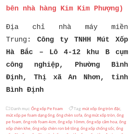
bên nhà hàng Kim Kim Phượng)
Địa chỉ nhà máy miền
Trung:
Công ty TNHH Mút Xốp
Hà Bắc – Lô 4-12 khu B cụm
công nghiệp, Phường Bình
Định, Thị xã An Nhơn, tỉnh
Bình Định
Danh mục:
Ống xốp Pe Foam
Tag:
mút xốp ống tròn đặc
,
mút xốp pe foam dạng ống
,
ống chèn sofa
,
ống mút xốp tròn
,
ống
pe foam
,
ống rob foam 4cm
,
ống xốp 10mm
,
ống xốp cắm hoa
,
ống
xốp chèn khe
,
ống xốp chèn ron bê tông
,
ống xốp chống sốc
,
ống