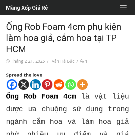
Chuyển
Màng Xốp Giá Rẻ
tới
nội
Ống Rob Foam 4cm phụ kiện
dung
làm hoa giả, cắm hoa tại TP
HCM
Đăng
Tác
Tháng 2 21, 2025
Vân Hà Bắc
1
vào
giả
Spread the love
Ống Rob Foam 4cm
là vật liệu
được ưa chuộng sử dụng trong
ngành cắm hoa và làm hoa giả
nhờ nhiều ưu điểm và giá