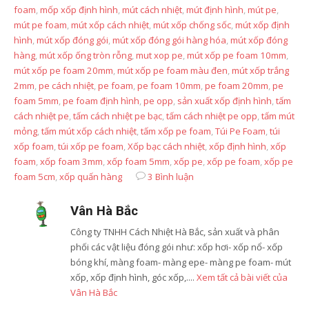
foam
,
mốp xốp định hình
,
mút cách nhiệt
,
mút định hình
,
mút pe
,
mút pe foam
,
mút xốp cách nhiệt
,
mút xốp chống sốc
,
mút xốp định
hình
,
mút xốp đóng gói
,
mút xốp đóng gói hàng hóa
,
mút xốp đóng
hàng
,
mút xốp ống tròn rỗng
,
mut xop pe
,
mút xốp pe foam 10mm
,
mút xốp pe foam 20mm
,
mút xốp pe foam màu đen
,
mút xốp trắng
2mm
,
pe cách nhiệt
,
pe foam
,
pe foam 10mm
,
pe foam 20mm
,
pe
foam 5mm
,
pe foam định hình
,
pe opp
,
sản xuất xốp định hình
,
tấm
cách nhiệt pe
,
tấm cách nhiệt pe bạc
,
tấm cách nhiệt pe opp
,
tấm mút
mỏng
,
tấm mút xốp cách nhiệt
,
tấm xốp pe foam
,
Túi Pe Foam
,
túi
xốp foam
,
túi xốp pe foam
,
Xốp bạc cách nhiệt
,
xốp định hình
,
xốp
foam
,
xốp foam 3mm
,
xốp foam 5mm
,
xốp pe
,
xốp pe foam
,
xốp pe
foam 5cm
,
xốp quấn hàng
3 Bình luận
Vân Hà Bắc
Công ty TNHH Cách Nhiệt Hà Bắc, sản xuất và phân
phối các vật liệu đóng gói như: xốp hơi- xốp nổ- xốp
bóng khí, màng foam- màng epe- màng pe foam- mút
xốp, xốp định hình, góc xốp,....
Xem tất cả bài viết của
Vân Hà Bắc