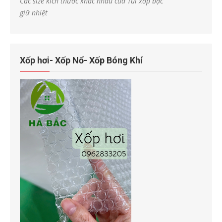
Các size kích thước khác nhau của Túi xốp bạc
giữ nhiệt
Xốp hơi- Xốp Nổ- Xốp Bóng Khí