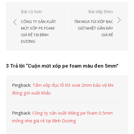
Điều
Bài cũ hơn
Bài tiếp theo
hướng
CÔNG TY SẢN XUẤT
TÌM MUA TÚI XỐP BẠC
bài
MÚT XỐP PE FOAM
GIỮ NHIỆT GẦN ĐÂY
GIÁ RẺ TẠI BÌNH
GIÁ RẺ
viết
DƯƠNG
3 Trả lời “
Cuộn mút xốp pe foam màu đen 5mm
”
Pingback:
Tấm xốp đục lỗ lót xoài 2mm bảo vệ khi
đóng gói xuất khẩu
Pingback:
Công ty sản xuất Màng pe foam 0.5mm
mỏng nhẹ giá rẻ tại Bình Dương