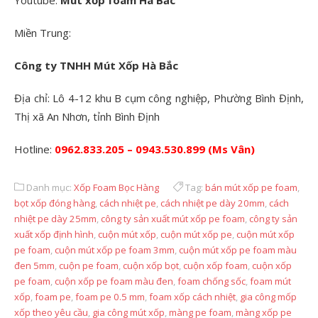
Youtube:
Mút xốp foam Hà Bắc
Miền Trung:
Công ty TNHH Mút Xốp Hà Bắc
Địa chỉ: Lô 4-12 khu B cụm công nghiệp, Phường Bình Định,
Thị xã An Nhơn, tỉnh Bình Định
Hotline:
0962.833.205 – 0943.530.899 (Ms Vân)
Danh mục:
Xốp Foam Bọc Hàng
Tag:
bán mút xốp pe foam
,
bọt xốp đóng hàng
,
cách nhiệt pe
,
cách nhiệt pe dày 20mm
,
cách
nhiệt pe dày 25mm
,
công ty sản xuất mút xốp pe foam
,
công ty sản
xuất xốp định hình
,
cuộn mút xốp
,
cuộn mút xốp pe
,
cuộn mút xốp
pe foam
,
cuộn mút xốp pe foam 3mm
,
cuộn mút xốp pe foam màu
đen 5mm
,
cuộn pe foam
,
cuộn xốp bọt
,
cuộn xốp foam
,
cuộn xốp
pe foam
,
cuộn xốp pe foam màu đen
,
foam chống sốc
,
foam mút
xốp
,
foam pe
,
foam pe 0.5 mm
,
foam xốp cách nhiệt
,
gia công mốp
xốp theo yêu cầu
,
gia công mút xốp
,
màng pe foam
,
màng xốp pe