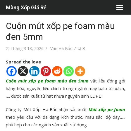
Chuyển
Màng Xốp Giá Rẻ
tới
nội
Cuộn mút xốp pe foam màu
dung
đen 5mm
Đăng
Tác
Tháng 3 18, 2026
Vân Hà Bắc
3
vào
giả
Spread the love
Cuộn mút xốp pe foam màu đen 5mm
vật liệu đóng gói
hàng hóa, nguyên liệu chính trong ngành may balo túi xách,
…. được sản xuất từ hạt nhựa nguyên sinh LDPE
Công ty Mút Xốp Hà Bắc nhận sản xuất
Mút xốp pe foam
theo yêu cầu với đa dạng kích thước, màu sắc, độ dày,….
phù hợp cho các ngành sản xuất sử dụng