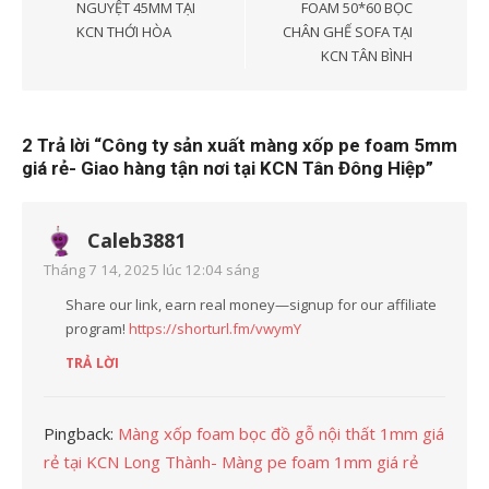
bài
NGUYỆT 45MM TẠI
FOAM 50*60 BỌC
KCN THỚI HÒA
CHÂN GHẾ SOFA TẠI
viết
KCN TÂN BÌNH
2 Trả lời “
Công ty sản xuất màng xốp pe foam 5mm
giá rẻ- Giao hàng tận nơi tại KCN Tân Đông Hiệp
”
Caleb3881
Tháng 7 14, 2025 lúc 12:04 sáng
Share our link, earn real money—signup for our affiliate
program!
https://shorturl.fm/vwymY
TRẢ LỜI
Pingback:
Màng xốp foam bọc đồ gỗ nội thất 1mm giá
rẻ tại KCN Long Thành- Màng pe foam 1mm giá rẻ