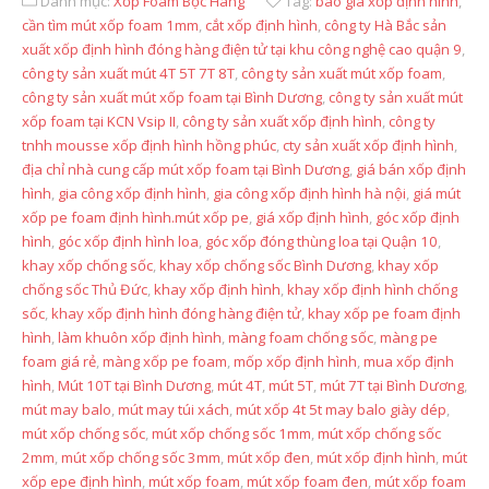
Danh mục:
Xốp Foam Bọc Hàng
Tag:
báo giá xốp định hình
,
cần tìm mút xốp foam 1mm
,
cắt xốp định hình
,
công ty Hà Bắc sản
xuất xốp định hình đóng hàng điện tử tại khu công nghệ cao quận 9
,
công ty sản xuất mút 4T 5T 7T 8T
,
công ty sản xuất mút xốp foam
,
công ty sản xuất mút xốp foam tại Bình Dương
,
công ty sản xuất mút
xốp foam tại KCN Vsip II
,
công ty sản xuất xốp định hình
,
công ty
tnhh mousse xốp định hình hồng phúc
,
cty sản xuất xốp định hình
,
địa chỉ nhà cung cấp mút xốp foam tại Bình Dương
,
giá bán xốp định
hình
,
gia công xốp định hình
,
gia công xốp định hình hà nội
,
giá mút
xốp pe foam định hình.mút xốp pe
,
giá xốp định hình
,
góc xốp định
hình
,
góc xốp định hình loa
,
góc xốp đóng thùng loa tại Quận 10
,
khay xốp chống sốc
,
khay xốp chống sốc Bình Dương
,
khay xốp
chống sốc Thủ Đức
,
khay xốp định hình
,
khay xốp định hình chống
sốc
,
khay xốp định hình đóng hàng điện tử
,
khay xốp pe foam định
hình
,
làm khuôn xốp định hình
,
màng foam chống sốc
,
màng pe
foam giá rẻ
,
màng xốp pe foam
,
mốp xốp định hình
,
mua xốp định
hình
,
Mút 10T tại Bình Dương
,
mút 4T
,
mút 5T
,
mút 7T tại Bình Dương
,
mút may balo
,
mút may túi xách
,
mút xốp 4t 5t may balo giày dép
,
mút xốp chống sốc
,
mút xốp chống sốc 1mm
,
mút xốp chống sốc
2mm
,
mút xốp chống sốc 3mm
,
mút xốp đen
,
mút xốp định hình
,
mút
xốp epe định hình
,
mút xốp foam
,
mút xốp foam đen
,
mút xốp foam