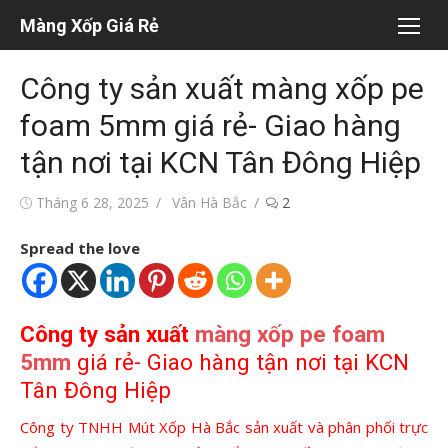
Chuyển
Màng Xốp Giá Rẻ
tới
nội
Công ty sản xuất màng xốp pe
dung
foam 5mm giá rẻ- Giao hàng
tận nơi tại KCN Tân Đông Hiệp
Đăng
Tác
Tháng 6 28, 2025
Vân Hà Bắc
2
vào
giả
Spread the love
Công ty sản xuất
màng xốp pe foam
5mm
giá rẻ- Giao hàng tận nơi tại KCN
Tân Đông Hiệp
Công ty TNHH Mút Xốp Hà Bắc sản xuất và phân phối trực