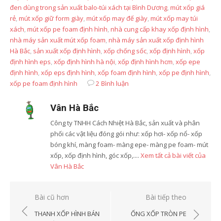
đen dùng trong sản xuất balo-túi xách tại Bình Dương
,
mút xốp giá
rẻ
,
mút xốp giữ form giày
,
mút xốp may đế giày
,
mút xốp may túi
xách
,
mút xốp pe foam định hình
,
nhà cung cấp khay xốp định hình
,
nhà máy sản xuất mút xốp foam
,
nhà máy sản xuất xốp định hình
Hà Bắc
,
sản xuất xốp định hình
,
xốp chống sốc
,
xốp định hình
,
xốp
định hình eps
,
xốp định hình hà nội
,
xốp định hình hcm
,
xốp epe
định hình
,
xốp eps định hình
,
xốp foam định hình
,
xốp pe định hình
,
xốp pe foam định hình
2 Bình luận
Vân Hà Bắc
Công ty TNHH Cách Nhiệt Hà Bắc, sản xuất và phân
phối các vật liệu đóng gói như: xốp hơi- xốp nổ- xốp
bóng khí, màng foam- màng epe- màng pe foam- mút
xốp, xốp định hình, góc xốp,....
Xem tất cả bài viết của
Vân Hà Bắc
Điều
Bài cũ hơn
Bài tiếp theo
hướng
THANH XỐP HÌNH BÁN
ỐNG XỐP TRÒN PE